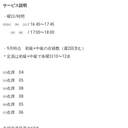
サービス説明
・曜日/時間

㈪㈫　㈭　㈯ / 16:45〜17:45

　　㈬　㈮　 / 17:00〜18:00

・9月時点　初級+中級の在籍数（週2回含む）

＊定員は初級+中級で各曜日10〜12名

㈪在席　04　

㈫在席　05

㈬在席　08

㈭在席　08

㈮在席　05

㈯在席　06
