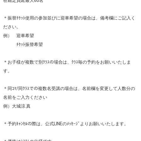
在籍定員延最大60名

＊振替ﾁｹｯﾄ使用の参加並びに迎車希望の場合は、備考欄にご記入く
ださい。

例）　迎車希望

　　　ﾁｹｯﾄ振替希望

＊お子様が複数で別ｸﾗｽの場合は、ｸﾗｽ毎の予約をお願いいたしま
す。

＊同ｺﾏ/同ｸﾗｽでの複数名受講の場合は、名前欄を変更して人数分の
名前をご入力ください

例）大城涼.真

＊予約ｷｬﾝｾﾙの際は、公式LINEのﾒｯｾｰｼﾞよりお願いいたします。
