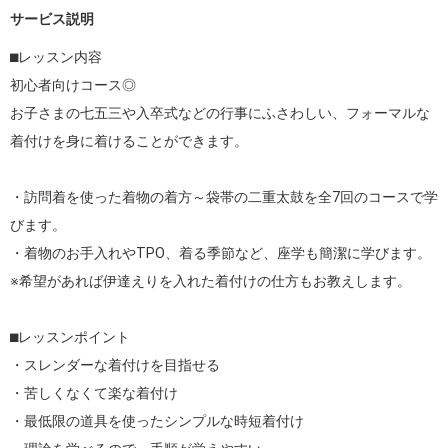
サービス説明
⬛︎レッスン内容

初心者向けコース◎

お子さまの七五三や入卒式などの行事にふさわしい、フォーマルな
着付けを身に着けることができます。

・訪問着を使った着物の着方～袋帯の二重太鼓を全7回のコースで学
びます。

・着物のお手入れやTPO、着る季節など、座学も簡潔に学びます。

※希望があれば伊達えりを入れた着付けの仕方もお教えします。

⬛︎レッスンポイント

・スレンダーな着付けを目指せる

・苦しくなくて楽な着付け

・最低限の道具を使ったシンプルな時短着付け
