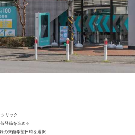
クリック

仮登録を進める

録の来館希望日時を選択
