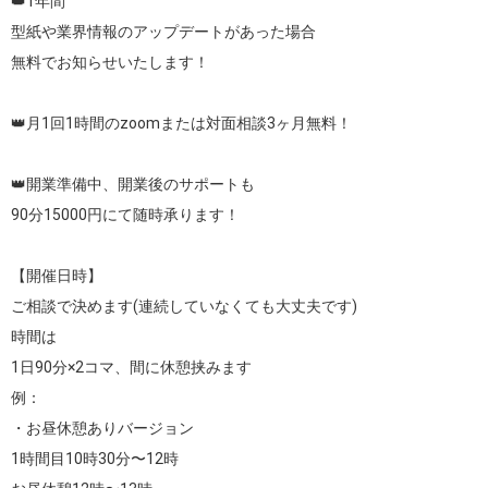
👑1年間

型紙や業界情報のアップデートがあった場合

無料でお知らせいたします！

👑月1回1時間のzoomまたは対面相談3ヶ月無料！

👑開業準備中、開業後のサポートも

90分15000円にて随時承ります！

【開催日時】

ご相談で決めます(連続していなくても大丈夫です)

時間は

1日90分×2コマ、間に休憩挟みます

例：

・お昼休憩ありバージョン

1時間目10時30分〜12時
