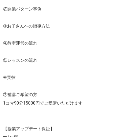
②開業パターン事例

③お子さんへの指導方法

④教室運営の流れ

⑤レッスンの流れ

⑥実技

⑦補講ご希望の方

1コマ90分15000円でご受講いただけます

【授業アップデート保証】
