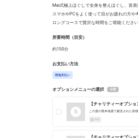
Mai式極上ほぐしで全身を整えほぐし、首
スマホやPCをよく使って目がお疲れの方や
ロングコースで贅沢な時間をご堪能くださ
所要時間（目安）
約
150
分
お支払い方法
現地支払い
オプションメニューの選択
任意
【チャリティーオプショ
この度の熊本地震で被災された皆様
0
分
【チャリティーオプション