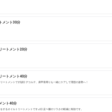
トメント30分
リートメント20分
リートメント40分
リートメントです🙌🏻 デコルテ、肩甲骨周りも一緒にケアして理想の姿勢へ！
メント40分
をするオイルトリートメントです🦶🏻 足〜腰のツラさの軽減に有効です。