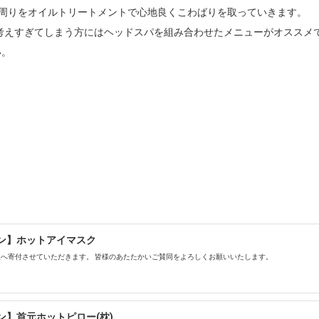
肩周りをオイルトリートメントで心地良くこわばりを取っていきます。

考えすぎてしまう方にはヘッドスパを組み合わせたメニューがオススメです
い。
ン】ホットアイマスク
へ寄付させていただきます。 皆様のあたたかいご賛同をよろしくお願いいたします。
】首元ホットピロー(枕)