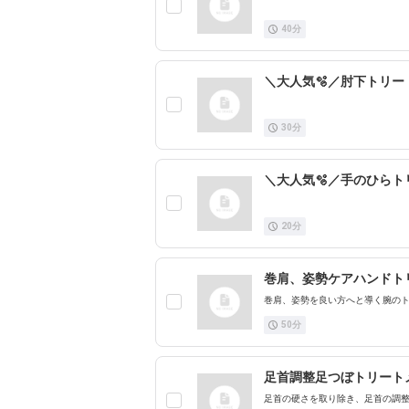
40
分
＼大人気🫧／肘下トリー
30
分
＼大人気🫧／手のひらト
20
分
巻肩、姿勢ケアハンドト
巻肩、姿勢を良い方へと導く腕のト
50
分
足首調整足つぼトリート
足首の硬さを取り除き、足首の調整