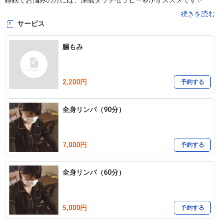
睡眠でお悩みの方には、深眠タッチセラピー®︎がオススメです✨

とってもソフトタッチで、いつの間にかウトウト、スヤスヤ、、、

...続きを読む
サービス
リンパとのセットでリラクゼーション効果は最高です😍❤️

洋服を着たまま、オイルやローションも使用しないので、気軽に受
腸もみ
けていただけます⭐️

2,200円
お気軽にお問い合わせ下さい♬

予約する
全身リンパ（90分）
保有資格

理学療法士

（株）リンパヘルスケア協会認定インストラクター

7,000円
予約する
深眠タッチセラピー®︎セラピスト

全身リンパ（60分）
『ひとりでも多くの女性を心と身体から癒やし

ひまわりのような明るい笑顔にしたい』

5,000円
予約する