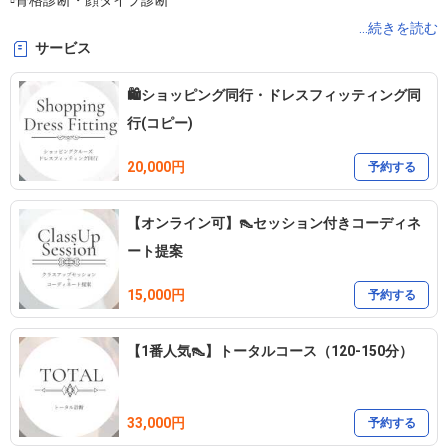
▫️骨格診断・顔タイプ診断

▫️メンズ・ウェディング対応OK

...続きを読む
サービス
似合うの先にある、“わたしらしさ”をスタイルに。

🛍️ショッピング同行・ドレスフィッティング同
診断だけで終わらない、感性と未来を育てるサポート。

行(コピー)
20,000円
人気No.1 トータルビューティーコース

予約する
【トータル診断＋メイクレッスン】受付中！

【オンライン可】👠セッション付きコーディネ
ート提案
15,000円
予約する
【1番人気👠】トータルコース（120-150分）
33,000円
予約する