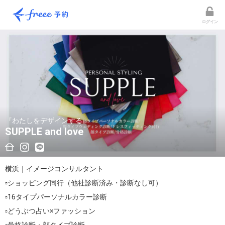
ログイン
『わたしをデザインする』
SUPPLE and love
横浜｜イメージコンサルタント

▫️ショッピング同行（他社診断済み・診断なし可）

▫️16タイプパーソナルカラー診断

▫️どうぶつ占い×ファッション
