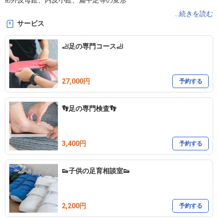
☑️外反母趾、内反小趾、扁平足等の変形

☑️足底腱膜炎、股、膝、足関節痛

...続きを読む
サービス
☑️変形性膝関節症

☑️坐骨神経痛等の神経痛

🦶足の専門コース🦶
☑️慢性的な腰痛や下肢痛

27,000円
一つでも当てはまれば

予約する
是非一度当院へお越し下さい😊

👣足の専門検査👣
靴×インソール×運動療法で一緒にお悩みを解決しましょう👍

また、慢性的な腰痛や肩こりでお困りの方もお気軽にお問合せ下さ
3,400円
予約する
い😊

👟子供の足育相談室👟
2,200円
予約する