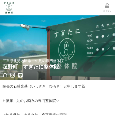
ログイン
三重県北勢地区唯一の足の専門整体院
菰野町 すぎたに整体院
院長の石﨑光基（いしざき　ひろき）と申します🙇

✨腰痛、足のお悩みの専門整体院✨
