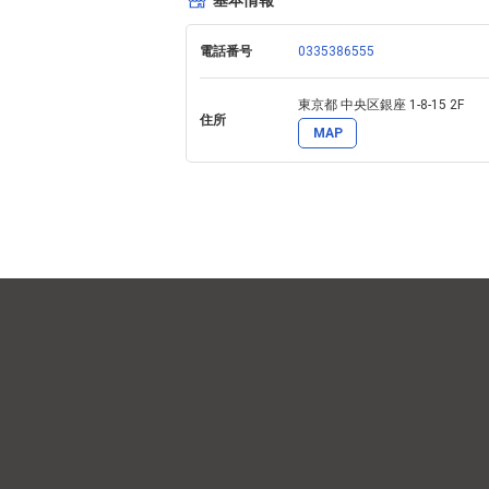
基本情報
し、オブジェなど、日本ならではの貴重な素
又、日々の暮らしに浄水用、炊飯用、消臭、
電話番号
0335386555
東京都 中央区銀座 1-8-15 2F
住所
MAP
『これからの掌が大切にしてゆくこと』

銀座という街は時代とともに、あらゆる変
らたくさんの方々が訪れる日本でも有数な商
昨今、備長炭をとりまく環境は、原産地で
しい掌ならではの備長炭を揃えております
す。

掌は銀座という街の在り方を見習い、訪れ
す。