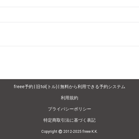
材をアートカルチャーとして表現、発信しております。

調湿などひと手間かけて自然の力をお試しいただけるようご用意してお
化を受け入れつつ進化し、歴史あるものと、新しいものが混在し、魅力
業地区となりました。

ある林業、製炭現場において、安寧な状況とはいかないものの、心意気
。備長炭から垣間見る環境問題などを含め、生産者と消費者の架け橋に
freee予約 | 旧tol(トル) | 無料から利用できる予約システム
る方々が喜んでいただける商品をご提案し、常に里山の自然に感謝の気
利用規約
プライバシーポリシー
特定商取引法に基づく表記
©
Copyright
2012-2025 freee K.K.