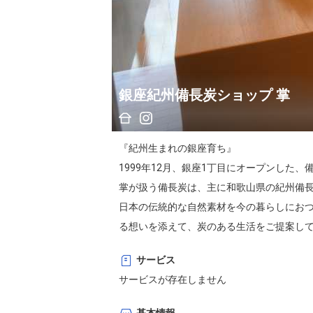
銀座紀州備長炭ショップ 掌
『紀州生まれの銀座育ち』

1999年12月、銀座1丁目にオープンした、
掌が扱う備長炭は、主に和歌山県の紀州備長
日本の伝統的な自然素材を今の暮らしにお
る想いを添えて、炭のある生活をご提案して
サービス
サービスが存在しません
『備長炭の魅力』

長い歴史を経て、現在でもその火力には定