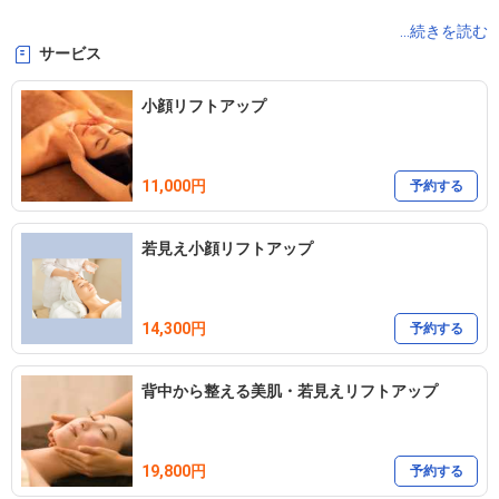
初回はカウンセリングが10〜15分以上かかってしまうこともありま
...続きを読む
サービス
す

ご了承くださいませ

小顔リフトアップ
基本、現金支払いになっております

11,000円
予約する
遅れるときやキャンセルの場合は、お電話にて早めにご連絡くださ
若見え小顔リフトアップ
い

090-2579-0637
14,300円
予約する
背中から整える美肌・若見えリフトアップ
19,800円
予約する