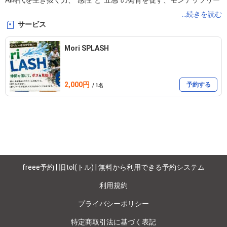
AI時代を生き抜く力、”感性”と”五感”の発育を促す、モンテッソリー
教育に基づく遊びです。

...続きを読む
サービス
非認知能力をぐんぐん伸ばします。

Mori SPLASH
お口に入れても安心の素材を使い親子で思いっきり遊んでみません
か？

2,000円
米粉絵の具で色が変化する様子を見たり、初めての感触に触れて脳
予約する
/ 1名
を刺激！！

お子様の夢中で遊ぶ姿に、ママ達も笑顔になれます。

freee予約 | 旧tol(トル) | 無料から利用できる予約システム
利用規約
プライバシーポリシー
特定商取引法に基づく表記