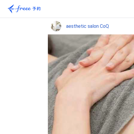
aesthetic salon CoQ