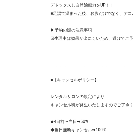
デトックスし自然治癒力をUP！！

■足湯で温まった後、お腹だけでなく、デコ
▶︎予約の際の注意事項

☑︎生理中は効果が出にくいため、避けてご予
＿＿＿＿＿＿＿＿＿＿＿＿＿＿＿＿＿＿＿＿
■【キャンセルポリシー】

レンタルサロンの規定により

キャンセル料が発生いたしますのでご了承く
◆4日前〜当日➡︎50%

◆当日無断キャンセル➡︎100％
