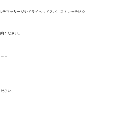
ルテマッサージやドライヘッドスパ、ストレッチ込☆

約ください。

＿＿

ださい。
