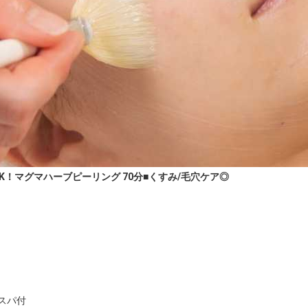
！マグマハーブピーリング 70分■くすみ/毛穴ケア◎
パ付
