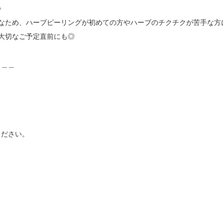


なため、ハーブピーリングが初めての方やハーブのチクチクが苦手な方に
大切なご予定直前にも◎

＿＿

ださい。
