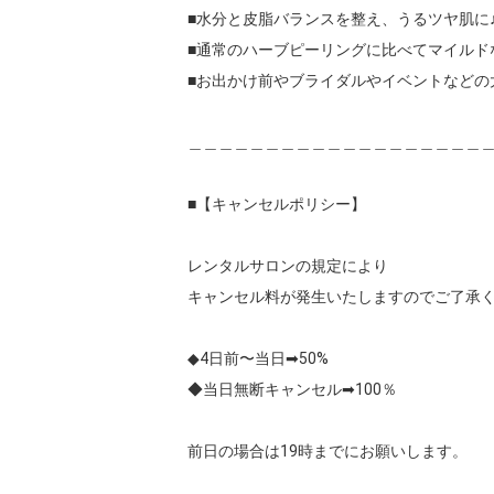
■水分と皮脂バランスを整え、うるツヤ肌に♪
■通常のハーブピーリングに比べてマイルド
■お出かけ前やブライダルやイベントなどの
＿＿＿＿＿＿＿＿＿＿＿＿＿＿＿＿＿＿＿＿
■【キャンセルポリシー】

レンタルサロンの規定により

キャンセル料が発生いたしますのでご了承く
◆4日前〜当日➡︎50%

◆当日無断キャンセル➡︎100％

前日の場合は19時までにお願いします。