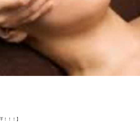
F！！！】
