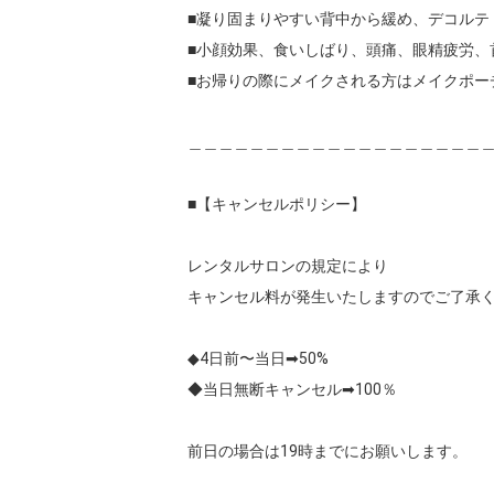
■凝り固まりやすい背中から緩め、デコルテ
■小顔効果、食いしばり、頭痛、眼精疲労、
■お帰りの際にメイクされる方はメイクポー
＿＿＿＿＿＿＿＿＿＿＿＿＿＿＿＿＿＿＿＿
■【キャンセルポリシー】

レンタルサロンの規定により

キャンセル料が発生いたしますのでご了承く
◆4日前〜当日➡︎50%

◆当日無断キャンセル➡︎100％
