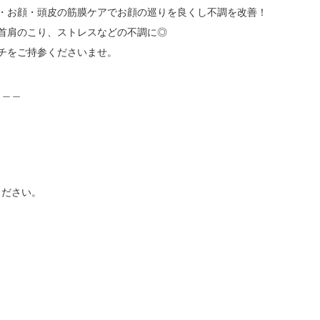
・お顔・頭皮の筋膜ケアでお顔の巡りを良くし不調を改善！

首肩のこり、ストレスなどの不調に◎

チをご持参くださいませ。

＿＿

ださい。
