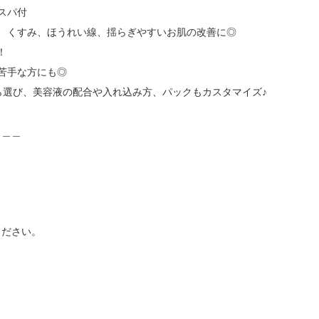
パ付

、くすみ、ほうれい線、揺らぎやすいお肌の改善に◎



苦手な方にも◎

ら選び、美容液の配合や入れ込み方、パックもカスタマイズ♪

＿＿

ださい。
