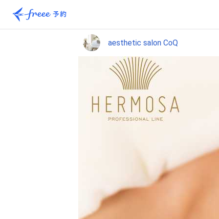
aesthetic salon CoQ