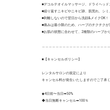
■デコルテオイルマッサージ、ドライヘッドス
■繰り返すニキビやニキビ跡、肌荒れ、シミ
■剥離しないので翌日から洗顔&メイクOK！！
■痛みは最小限のため、ハーブのチクチクが
■お肌の状態に合わせて、2種類のハーブか
＿＿＿＿＿＿＿＿＿＿＿＿＿＿＿＿＿＿＿＿
■【キャンセルポリシー】

レンタルサロンの規定により

キャンセル料が発生いたしますのでご了承く
◆4日前〜当日➡︎50%

◆当日無断キャンセル➡︎100％
