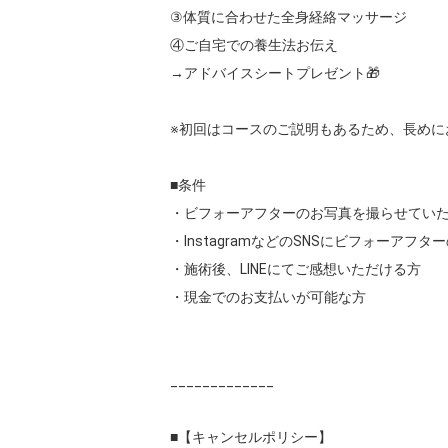
③体質に合わせた全身経絡マッサージ

④ご自宅での養生法お伝え

→アドバイスシートプレゼント🎁

※初回はコースのご説明もあるため、長めに
■条件

・ビフォーアフターのお写真を撮らせていた
・InstagramなどのSNSにビフォーア
・施術後、LINEにてご感想いただける方

・現金でのお支払いが可能な方

_____________

■【キャンセルポリシー】
