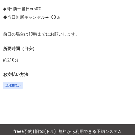
◆4日前〜当日➡︎50%

◆当日無断キャンセル➡︎100％

所要時間（目安）
約
210
分
お支払い方法
現地支払い
freee予約 | 旧tol(トル) | 無料から利用できる予約システム