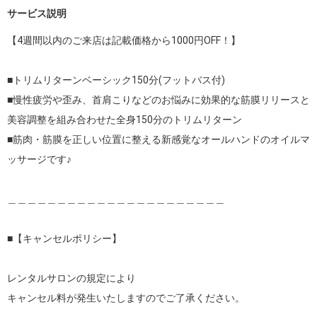
サービス説明
【4週間以内のご来店は記載価格から1000円OFF！】

■トリムリターンベーシック150分(フットバス付)

■慢性疲労や歪み、首肩こりなどのお悩みに効果的な筋膜リリースと
美容調整を組み合わせた全身150分のトリムリターン

■筋肉・筋膜を正しい位置に整える新感覚なオールハンドのオイルマ
ッサージです♪

＿＿＿＿＿＿＿＿＿＿＿＿＿＿＿＿＿＿＿＿＿＿

■【キャンセルポリシー】

レンタルサロンの規定により

キャンセル料が発生いたしますのでご了承ください。
