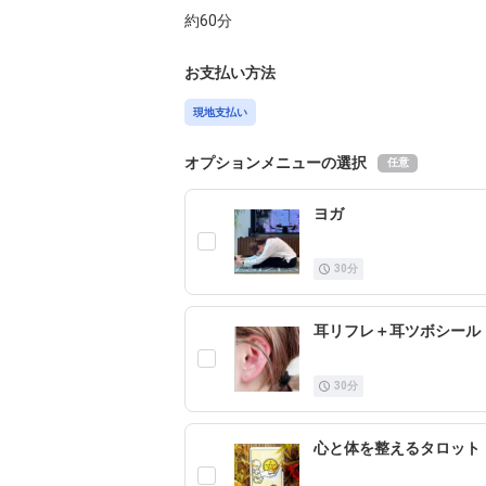
約
60
分
お支払い方法
現地支払い
オプションメニューの選択
任意
ヨガ
30
分
耳リフレ＋耳ツボシール
30
分
心と体を整えるタロット