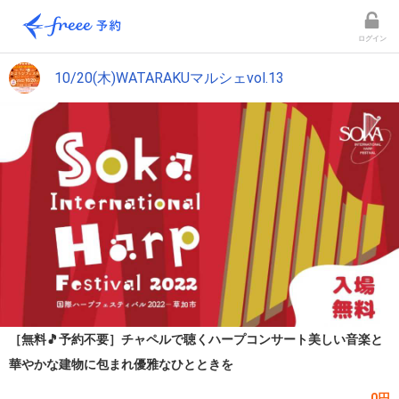
ログイン
10/20(木)WATARAKUマルシェvol.13
［無料🎵予約不要］チャペルで聴くハープコンサート美しい音楽と
華やかな建物に包まれ優雅なひとときを
0円