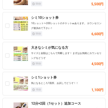
5,500円
50
分
シミ10ショット券
10ショット〜200ショットのチケット🎫あります。 カウンセリン
グ後決めて下さい！
6,600円
50
分
大きなシミが気になる方
サイズと金額はこちらで判断します！ まずはお気軽にカウンセリ
ングをどうぞ
4,500円
50
分
シミ1ショット券
気になるところ1箇所、お試しでどうぞ！！
1,100円
15
分
12分×2回（1セット）追加コース