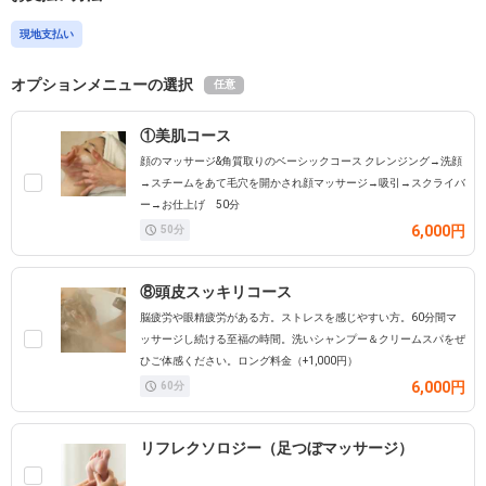
現地支払い
オプションメニューの選択
任意
①美肌コース
顔のマッサージ&角質取りのベーシックコース クレンジング→洗顔
→スチームをあて毛穴を開かされ顔マッサージ→吸引→スクライバ
ー→お仕上げ 50分
6,000円
50
分
⑧頭皮スッキリコース
脳疲労や眼精疲労がある方。ストレスを感じやすい方。60分間マ
ッサージし続ける至福の時間。洗いシャンプー＆クリームスパをぜ
ひご体感ください。ロング料金（+1,000円）
6,000円
60
分
リフレクソロジー（足つぼマッサージ）