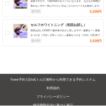
追加ですので、12回×4回やるコースになります。 なかなか時間が
取れない方や一気にやりたい方はこちらのコースをお勧めします。
5,500円
30
分
セルフホワイトニング（初回お試し）
初回お試し3500円 ⭐️歯本来の白さに戻します🦷✨️ 歯磨き🪥→薬液
をつける（12分）LED→うがい→薬液をつける（12分）LED 終了
3,500円
60
分
freee予約 | 旧tol(トル) | 無料から利用できる予約システム
利用規約
プライバシーポリシー
特定商取引法に基づく表記