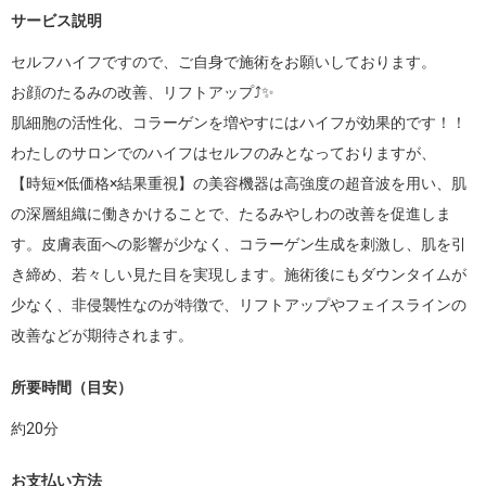
サービス説明
セルフハイフですので、ご自身で施術をお願いしております。

お顔のたるみの改善、リフトアップ⤴︎✨

肌細胞の活性化、コラーゲンを増やすにはハイフが効果的です！！

わたしのサロンでのハイフはセルフのみとなっておりますが、

【時短×低価格×結果重視】の美容機器は高強度の超音波を用い、肌
の深層組織に働きかけることで、たるみやしわの改善を促進しま
す。皮膚表面への影響が少なく、コラーゲン生成を刺激し、肌を引
き締め、若々しい見た目を実現します。施術後にもダウンタイムが
少なく、非侵襲性なのが特徴で、リフトアップやフェイスラインの
改善などが期待されます。
所要時間（目安）
約
20
分
お支払い方法