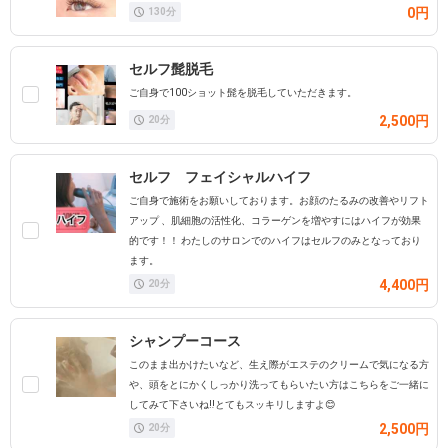
0円
130
分
セルフ髭脱毛
ご自身で100ショット髭を脱毛していただきます。
2,500円
20
分
セルフ フェイシャルハイフ
ご自身で施術をお願いしております。お顔のたるみの改善やリフト
アップ 、肌細胞の活性化、コラーゲンを増やすにはハイフが効果
的です！！ わたしのサロンでのハイフはセルフのみとなっており
ます。
4,400円
20
分
シャンプーコース
このまま出かけたいなど、生え際がエステのクリームで気になる方
や、頭をとにかくしっかり洗ってもらいたい方はこちらをご一緒に
してみて下さいね‼️とてもスッキリしますよ😊
2,500円
20
分