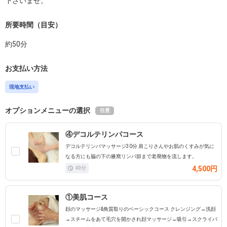
下さいませ。
所要時間（目安）
約
50
分
お支払い方法
現地支払い
オプションメニューの選択
任意
④デコルテリンパコース
デコルテリンパマッサージ30分 肩こりさんやお肌のくすみが気に
なる方にも脇の下の腋窩リンパ節まで老廃物を流します。
4,500円
40
分
①美肌コース
顔のマッサージ&角質取りのベーシックコース クレンジング→洗顔
→スチームをあて毛穴を開かされ顔マッサージ→吸引→スクライバ