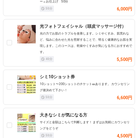
ー→お仕上げ 50分
6,000円
50
分
光フォトフェイシャル（頭皮マッサージ付）
光の力でお肌のトラブルを改善します。シミやくすみ、肌荒れな
ど、悩みに合わせた光を照射することで、明るく健康的なお肌を実
現します。このコースは、乾燥やくすみが気になる方におすすめで
す。
5,500円
40
分
シミ10ショット券
10ショット〜200ショットのチケット🎫あります。 カウンセリン
グ後決めて下さい！
6,600円
50
分
大きなシミが気になる方
サイズと金額はこちらで判断します！ まずはお気軽にカウンセリ
ングをどうぞ
4,500円
50
分