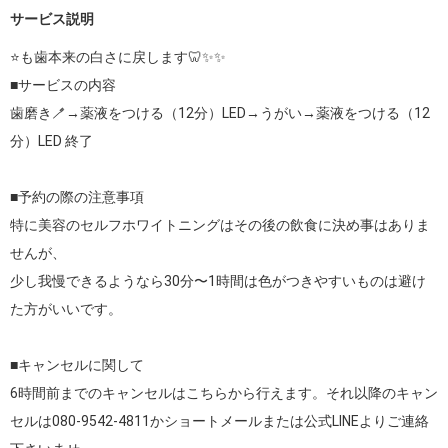
サービス説明
⭐️も歯本来の白さに戻します🦷✨✨

■サービスの内容

歯磨き🪥→薬液をつける（12分）LED→うがい→薬液をつける（12
分）LED 終了

■予約の際の注意事項

特に美容のセルフホワイトニングはその後の飲食に決め事はありま
せんが、

少し我慢できるようなら30分〜1時間は色がつきやすいものは避け
た方がいいです。

■キャンセルに関して

6時間前までのキャンセルはこちらから行えます。それ以降のキャン
セルは080-9542-4811かショートメールまたは公式LINEよりご連絡