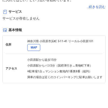
に入れてほしい」という想いを込めています。

...続きを読む
サービス
小田原の女性の皆さまが、美しくしなやかにエイジング世代を過ご
サービスが存在しません
せるように、

ピラティス ✖ コンディショニング ✖ 美容 を軸に、アンチエイジン
基本情報
グと**ウェルビーイング（Well-being）**をサポートするスタジオ
です。

神奈川県 小田原市浜町 3-11-41 リーカル小田原101
住所
MAP
また、気軽に集えるコミュニティの場としてもご利用いただき、心
小田原駅から徒歩15分

も体も元気で “しあわせsmile” になれるよう取り組んでいます。

小田原駅からバス5分（国府津行き→青物町下車）

アクセス
※駐車場1台→マンション敷地内1番奥8番（縦列）

⸻

満車の場合は近くのコインパーキングに駐車お願いします
✅レッスン・サービス

ピラティスレッスン
