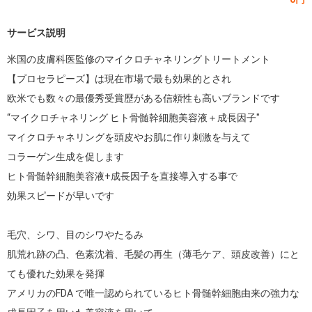
サービス説明
米国の皮膚科医監修のマイクロチャネリングトリートメント

【プロセラピーズ】は現在市場で最も効果的とされ

欧米でも数々の最優秀受賞歴がある信頼性も高いブランドです

“マイクロチャネリング ヒト骨髄幹細胞美容液＋成長因子"

マイクロチャネリングを頭皮やお肌に作り刺激を与えて

コラーゲン生成を促します

ヒト骨髄幹細胞美容液+成長因子を直接導入する事で

効果スピードが早いです

毛穴、シワ、目のシワやたるみ

肌荒れ跡の凸、色素沈着、毛髪の再生（薄毛ケア、頭皮改善）にと
ても優れた効果を発揮

アメリカのFDA で唯一認められているヒト骨髄幹細胞由来の強力な