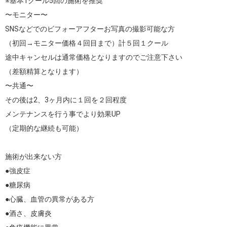
※基本1クール5回の施術を推奨

〜モニター〜

SNSなどでのビフォーアフターお写真の撮影可能な方

（初回→モニター価格４回目まで）計５回１クール

途中キャンセルは通常価格となりますのでご注意下さい

（差額精算となります）

〜共通〜

その後は2、3ヶ月内に１回を２回程度

メンテナンスを行う事でより効果UP

（定期的な継続も可能）

施術が出来ない方

●強皮症

●糖尿病

●心臓、血管の異常がある方

●酒さ、皮膚炎
