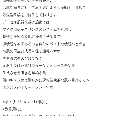
成長因子を用いた美容液を用いて

お肌や頭皮に対して息を飲むような感動を引き起こし

最先端科学をご提供しております

プロセル肌質改善の施術では

マイクロチャネリングのシステムを利用し

特殊な美容液を肌に浸透させる事で

肌状態を本来あるべき自分のベストな状態へと導き

お肌の再生と成長を促す過程をサポート

美容液の導入だけでなく

刺激を受けた肌はコラーゲンとエラスチンを

生成させる働きを早める為

肌のキメを整え滑らかに保ち健康的な肌を目指す方へ

オススメのトリートメントです

※薬・サプリメント服用なし

※副作用なし
