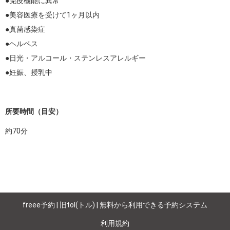
●免疫機能に異常

●美容医療を受けて1ヶ月以内

●真菌感染症

●ヘルペス

●日光・アルコール・ステンレスアレルギー

●妊娠、授乳中

所要時間（目安）
約
70
分
freee予約 | 旧tol(トル) | 無料から利用できる予約システム
利用規約