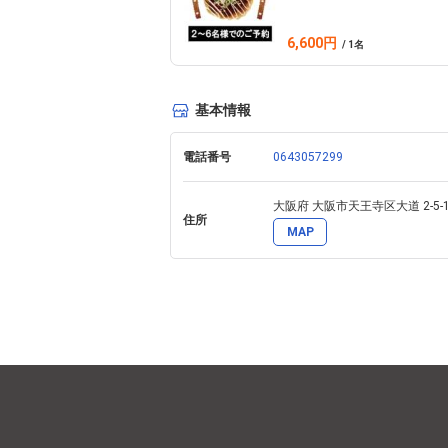
6,600円
Founded in 1965, this special experience is 
/ 1名
In a relaxed, intimate setting, you can ste
基本情報
Honten and the culture of Osaka-style okono
電話番号
0643057299
Once the okonomiyaki is ready, you’ll get t
大阪府 大阪市天王寺区大道 2-5
prepared for you to take home.

住所
MAP
We welcome you all to a memorable time at