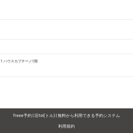
brought to you by Ajinoya Honten, an iconic restaurant in Namba, well-kn
p behind the counter and enjoy making okonomiyaki. The experience begin
miyaki. Even first-time guests can feel at ease while discovering the t
o savor your creation, followed by our popular yakisoba and locally sel
-11 ハウスカプチーノ1階
 Ajinoya Hanare.
freee予約 | 旧tol(トル) | 無料から利用できる予約システム
利用規約