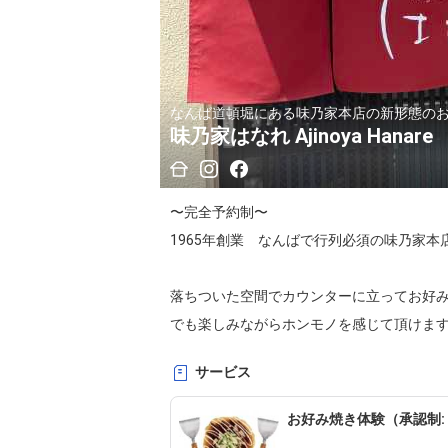
なんば道頓堀にある味乃家本店の新形態のお店です Ajinoy
味乃家はなれ Ajinoya Hanare
〜完全予約制〜

1965年創業　なんばで行列必須の味乃家
落ちついた空間でカウンターに立ってお好
でも楽しみながらホンモノを感じて頂けま
出しします。記念のお土産もご用意しておりま
サービス
思い出にのこる時間を味乃家はなれで過ごし
お好み焼き体験（承認制:２名様
〜By reservation only〜
