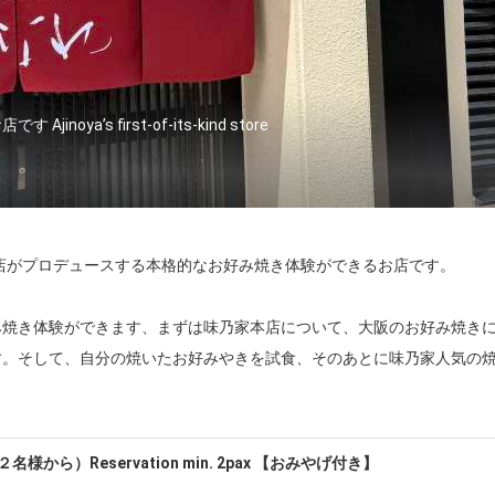
a’s first-of-its-kind store
本店がプロデュースする本格的なお好み焼き体験ができるお店です。

み焼き体験ができます、まずは味乃家本店について、大阪のお好み焼き
す。そして、自分の焼いたお好みやきを試食、そのあとに味乃家人気の
す…

ませんか。

から）Reservation min. 2pax 【おみやげ付き】