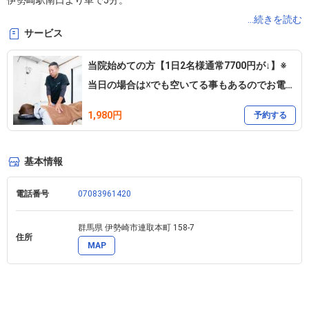
伊勢崎駅南口より車で5分。

伊勢崎市連取本町にある整体院です。

...続きを読む
サービス
■痛みや痺れの改善に強い整体院です。

当院始めての方【1日2名様通常7700円が↓】※
当日の場合は☓でも空いてる事もあるのでお電話
下さい。
1,980円
マンツーマンで最後までしっかりお体を見させて頂きます。

予約する
柔道整復師の資格を持ち、整骨院で2年、整形外科リハビリ室長とし
て5年働き独立して4年、のべ12年で1万人以上治療で皆様のお体を
基本情報
良くしてきました。

あなたも痛みを気にせず、やりたい事がやれる体にしていきません
電話番号
07083961420
か？
群馬県 伊勢崎市連取本町 158-7 
住所
MAP