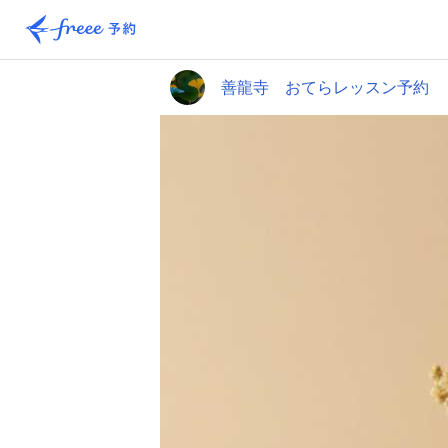
善龍寺 おてらレッスン予約