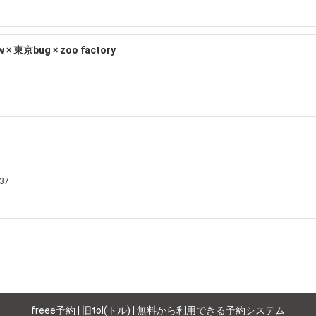
bow × 東京bug × zoo factory
7 
freee予約 | 旧tol(トル) | 無料から利用できる予約システム