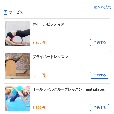
basi pilates mat certified

...続きを読む
サービス
Nagi pilates mat certified

Nagi pilates Ladder Barrel training completed

ホイールピラティス
Pilates for Scoliosis training completed
2,200円
予約する
プライベートレッスン
6,800円
予約する
オールレベルグループレッスン mat pilates
2,200円
予約する