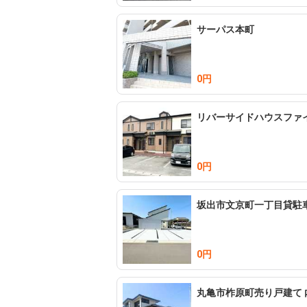
サーパス本町
0円
リバーサイドハウスファイ
0円
坂出市文京町一丁目貸駐
0円
丸亀市柞原町売り戸建て 