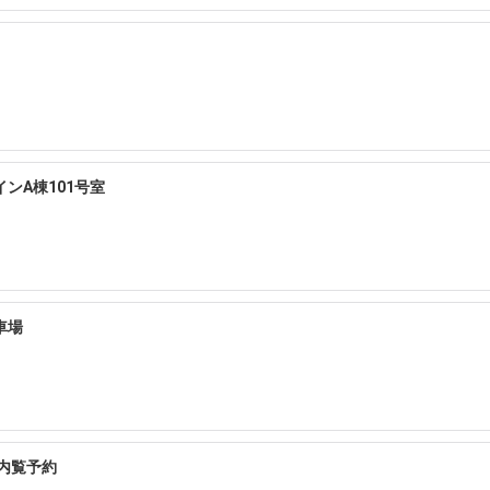
ンA棟101号室
車場
内覧予約