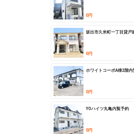
0円
坂出市久米町一丁目貸戸
0円
ホワイトコーポA棟2階内
0円
YOハイツ丸亀内覧予約
0円