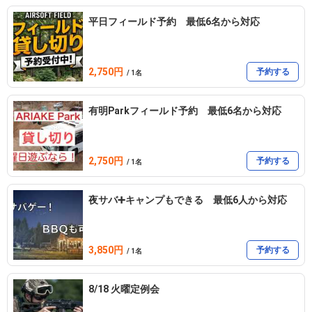
平日フィールド予約 最低6名から対応
⚠️ 表示金額x人数＝合計金額

　　表示金額xレンタル＝合計金額

2,750円
予約する
/ 1名
⛔️料金は予約者様がまとめて

有明Parkフィールド予約 最低6名から対応
　　精算お願いいたします⛔️

キャンセル料金

2,750円
予約する
/ 1名
当日（天気不良以外）100%

夜サバ➕キャンプもできる 最低6人から対応
前日18:00迄　　　無料

3,850円
予約する
/ 1名
BBQ付きプラン2日前〜当日　100%

※天候が怪しい場合こちらからご連絡いたします

8/18 火曜定例会