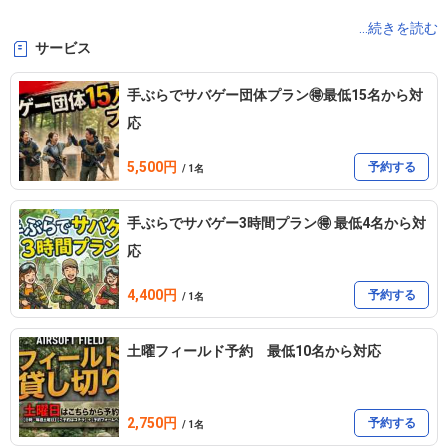
ARIAKE BASE  サバゲー

...続きを読む
サービス
メインフィールド　6人〜

①9:00〜16:30

手ぶらでサバゲー団体プラン🉐最低15名から対
②16:30〜23:00（BASEのみ、夏季限定）

応
5,500円
サブフィールド　4人〜（改装中）

予約する
/ 1名
①9:00〜13:00

手ぶらでサバゲー3時間プラン🉐 最低4名から対
②13:00〜16:30

応
月２回　日曜日はサバゲー定例会‼️

4,400円
予約する
/ 1名
月1回　火曜定例会開催😊

土曜フィールド予約 最低10名から対応
※春香山 は閉鎖してParkとなりました

2,750円
予約する
/ 1名