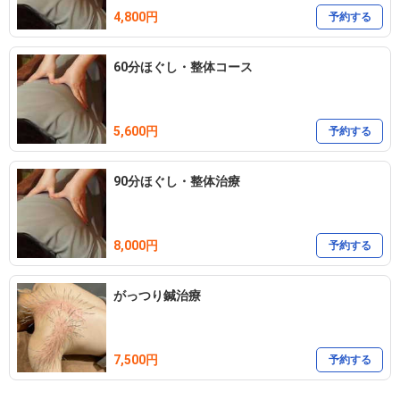
4,800円
予約する
60分ほぐし・整体コース
5,600円
予約する
90分ほぐし・整体治療
8,000円
予約する
がっつり鍼治療
7,500円
予約する