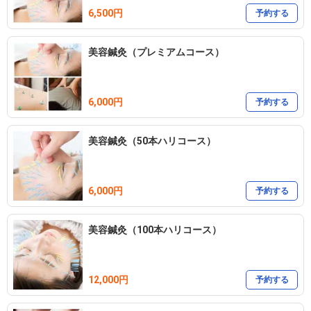
6,500円
予約する
美容鍼灸（プレミアムコース）
6,000円
予約する
美容鍼灸（50本ハリコース）
6,000円
予約する
美容鍼灸（100本ハリコース）
12,000円
予約する