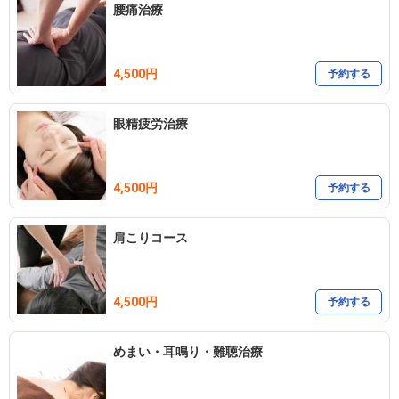
腰痛治療
4,500円
予約する
眼精疲労治療
4,500円
予約する
肩こりコース
4,500円
予約する
めまい・耳鳴り・難聴治療