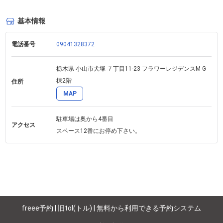
基本情報
電話番号
09041328372
栃木県 小山市犬塚 ７丁目11-23 フラワーレジデンスM G
棟2階
住所
MAP
駐車場は奥から4番目

アクセス
スペース12番にお停め下さい。
freee予約 | 旧tol(トル) | 無料から利用できる予約システム