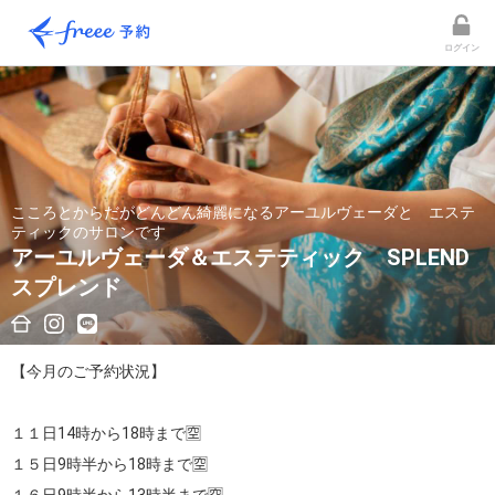
ログイン
こころとからだがどんどん綺麗になるアーユルヴェーダと エステ
ティックのサロンです
アーユルヴェーダ＆エステティック SPLEND
スプレンド
【今月のご予約状況】

１１日14時から18時まで🈳

１５日9時半から18時まで🈳
