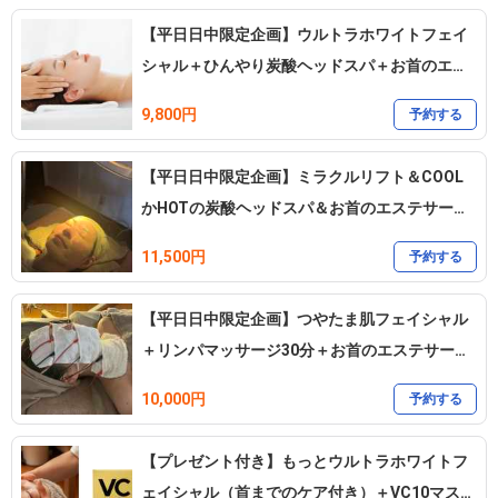
来る、デトックスとアンチエイジングのサロンです。

【平日日中限定企画】ウルトラホワイトフェイ
目の肥えた大人の女性が大満足！のアーユルヴェーダの智慧とオイ
シャル＋ひんやり炭酸ヘッドスパ＋お首のエス
ルトリートメントを駆使し、ヘルスケアとビューティーを高いレベ
テサービス
9,800円
予約する
ルで追求できます。

【平日日中限定企画】ミラクルリフト＆COOL
当店は、プライベートサロンであり、落ち着いた雰囲気の中でお客
かHOTの炭酸ヘッドスパ＆お首のエステサービ
様をお迎えすることを大切にしています。アットホームな雰囲気
ス
で、ゆっくり贅沢なご褒美タイムとしてお過ごし頂いたり、お仕事
11,500円
予約する
帰りに気軽に立ち寄れる場所として好評を頂いております。

【平日日中限定企画】つやたま肌フェイシャル
女性専用のサロンとして、お客様のプライバシーを大切にし、皆様
＋リンパマッサージ30分＋お首のエステサービ
から大変好評を頂いております。

ス
10,000円
予約する
また、リーズナブルな価格設定も行っており、皆様に喜んで頂ける
様努めております。

【プレゼント付き】もっとウルトラホワイトフ
ェイシャル（首までのケア付き）＋VC10マスク