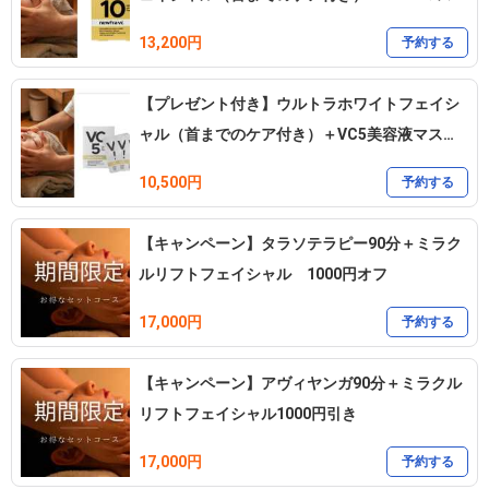
ご予約はLINEやお電話でもお受けしております。

お持ち帰り
13,200円
予約する
ご予約は余裕を持ってお受けしておりますので、システム上ご予約
を頂けない場合でも、直接お問い合わせ頂ければご案内が可能の事
【プレゼント付き】ウルトラホワイトフェイシ
も御座います。

ャル（首までのケア付き）＋VC5美容液マスク
システムからご予約を頂いた場合は、サロンから承認のメールが送
も購入
10,500円
信されたら、ご予約が確約となります。

予約する
【キャンペーン】タラソテラピー90分＋ミラク
○キャンセルに関して

ルリフトフェイシャル 1000円オフ
日程の変更、キャンセルに関しましては、2日前までにLINE、お電話
17,000円
予約する
にてご連絡下さい。

【キャンペーン】アヴィヤンガ90分＋ミラクル
キャンセル料👇

リフトフェイシャル1000円引き
前日のご連絡　一律1000円

当日のご連絡　一律2000円

17,000円
予約する