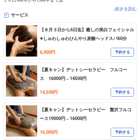
１６日9時半から13時半まで🈳

...続きを読む
サービス
※予約システムは、2時間前まで予約の問い合わせが可能です。

例　10時にご来店希望→7時59分まで

【８月３日から6日迄】癒しの美白フェイシャル
※2時間＋所要時間を切りますと、予約が❌表示になります。

➕しゅわしゅわひんやり炭酸ヘッドスパ60分
6,000円
夜間の🈺は20時迄では御座いますが、施術終了時間は20時以降でも
予約する
お受けしております。

【夏キャン】デットシーセラピー フルコー
ス 16000円→14500円
予約システムからご希望の時間帯の予約が入らない時は、LINEかお
電話にて直接お問い合わせください🤗

14,500円
予約する
🌕✨💫🌙🌙✨✨✨🌟🌟✨✨✨🌙🌙💫✨🌕

【夏キャン】デットシーセラピー 贅沢フルコ
ース19000円→16000円
SPLENDはアーユルヴェーダとエステティックを融合させたサロン
で、こころと身体を一面的に捕え、内面、外面を磨き上げる事の出
16,000円
予約する