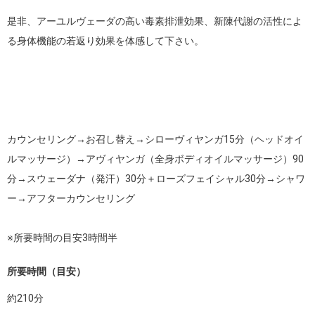
是非、アーユルヴェーダの高い毒素排泄効果、新陳代謝の活性によ
る身体機能の若返り効果を体感して下さい。

カウンセリング→お召し替え→シローヴィヤンガ15分（ヘッドオイ
ルマッサージ）→アヴィヤンガ（全身ボディオイルマッサージ）90
分→スウェーダナ（発汗）30分＋ローズフェイシャル30分→シャワ
ー→アフターカウンセリング

※所要時間の目安3時間半
所要時間（目安）
約
210
分