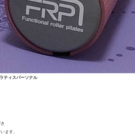
ピラティスパーソナル
き

います。
