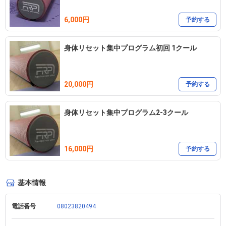
　姿勢WS

　親子ピラティス/シニアヨガ

6,000円
予約する
＊＊＊＊＊＊＊＊＊＊＊＊＊＊＊＊＊＊＊＊＊＊＊

○LOKAHI/M_Pilates

身体リセット集中プログラム初回 1クール
    群馬県太田市浜町52-27 OTAテナント1階

　営業時間/10:00~19:00 定休日/不定休

20,000円
     お問い合わせはSMSまたはInstagramDMまたは

予約する
　メールお気軽にお問い合わせください　　　

身体リセット集中プログラム2-3クール
　📩m.y44pilates@gmail.com

○教室レッスン2名様以上でご予約される際は、

16,000円
予約する
　代表の方にご登録して頂き、

　備考欄にお連れ様のお名前と人数を

基本情報
　記入してください。

○動きやすい服装でヨガマットと水分補給の飲み物　

電話番号
08023820494
　を持参ください。
