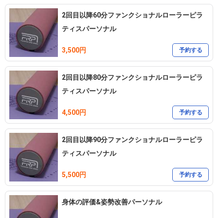
　パーソナル/ペア/グループ

　教室前に駐車場2台

2回目以降60分ファンクショナルローラーピラ
ティスパーソナル
〖出張レッスン〗

3,500円
予約する
　企業様の健康経営をサポートさせていただきます！

　/施設/自宅/幼稚園/保育園/レンタルスペース等

2回目以降80分ファンクショナルローラーピラ
　群馬県内/埼玉県北部地域/栃木県南地区

ティスパーソナル
　ご予約はメール・InstagramDM・お電話にて

　承ります

4,500円
予約する
〖予防運動教室〗

2回目以降90分ファンクショナルローラーピラ
　毎月第2月曜日/館林市もり陣うどん様開催

ティスパーソナル
　ご予約不要/参加費おひとり様500円

5,500円
予約する
　〖不定期開催〗

身体の評価&姿勢改善パーソナル
　キッズFRP×運動あそび教室
