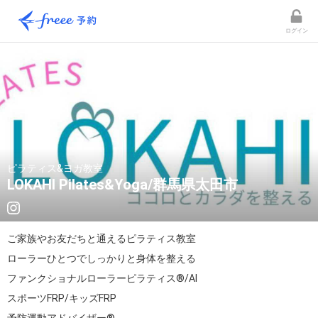
ログイン
ピラティス&ヨガ教室
LOKAHI Pilates&Yoga/群馬県太田市
ご家族やお友だちと通えるピラティス教室

ローラーひとつでしっかりと身体を整える

ファンクショナルローラーピラティス®/AI

スポーツFRP/キッズFRP
