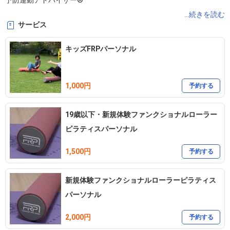
予防運動アドバイザー®

予防姿勢アドバイザー®

...続きを読む
サービス
脚の長さコーディネーター®

キッズFRPパーソナル
◇身体の評価&骨格特性から

　本来の正しい姿勢へと改善して行きます!

1,000円
　キッズからシニアまで

予約する
　おひとりおひとりの身体に合わせた

19歳以下・新規体験ファンクショナルローラー
　運動メニュー&運動指導

ピラティスパーソナル
◇身体の不調予防&改善

◇姿勢改善

1,500円
予約する
ヨガ・シニアヨガ・チェアヨガ

新規体験ファンクショナルローラーピラティス
パーソナル
〖LOKAHI Pilates&Yoga教室〗

　完全予約制

2,000円
予約する