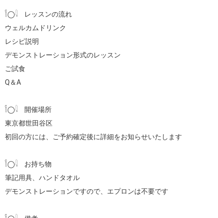
𓌉◯𓇋　レッスンの流れ

ウェルカムドリンク

レシピ説明

デモンストレーション形式のレッスン

ご試食

Q＆A

𓌉◯𓇋　開催場所

東京都世田谷区

初回の方には、ご予約確定後に詳細をお知らせいたします

𓌉◯𓇋　お持ち物

筆記用具、ハンドタオル

デモンストレーションですので、エプロンは不要です
