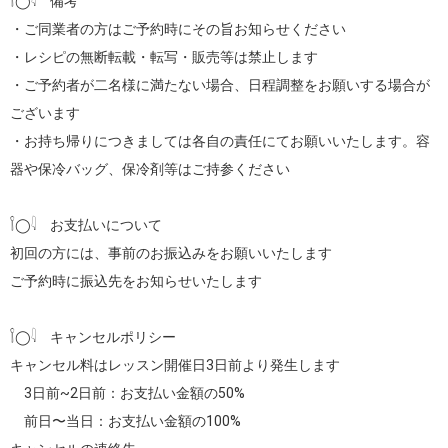
𓌉◯𓇋　備考

・ご同業者の方はご予約時にその旨お知らせください

・レシピの無断転載・転写・販売等は禁止します

・ご予約者が二名様に満たない場合、日程調整をお願いする場合が
ございます

・お持ち帰りにつきましては各自の責任にてお願いいたします。容
器や保冷バッグ、保冷剤等はご持参ください

𓌉◯𓇋　お支払いについて

初回の方には、事前のお振込みをお願いいたします

ご予約時に振込先をお知らせいたします

𓌉◯𓇋　キャンセルポリシー

キャンセル料はレッスン開催日3日前より発生します

　3日前~2日前：お支払い金額の50%

　前日〜当日：お支払い金額の100%
