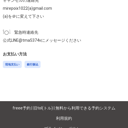
キャンセルの連絡先

mirepoix1022(a)gmail.com

(a)を＠に変えて下さい

𓌉◯𓇋　緊急時連絡先

公式LINE@tma5374vにメッセージください
お支払い方法
現地支払い
銀行振込
freee予約 | 旧tol(トル) | 無料から利用できる予約システム
利用規約