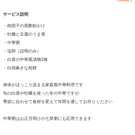
サービス説明
・肉団子の黒酢餡かけ

・牡蠣と豆腐のうま煮

・中華粥

・塩卵（説明のみ）

・白菜の中華風漬物2種

・白胡麻きな粉餅

身体がほっこり温まる家庭風中華料理です

旬の白菜や牡蠣を使った冬の中華ですが、

季節に合わせて食材を変えて年間を通してお作りください

中華粥はお正月明けの七草粥にも応用できます
