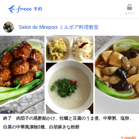
ログイン
Salon de Mirepoix ミルポア料理教室
終了 肉団子の黒酢餡かけ、牡蠣と豆腐のうま煮、中華粥、塩卵、
白菜の中華風漬物2種、白胡麻きな粉餅
7,000円