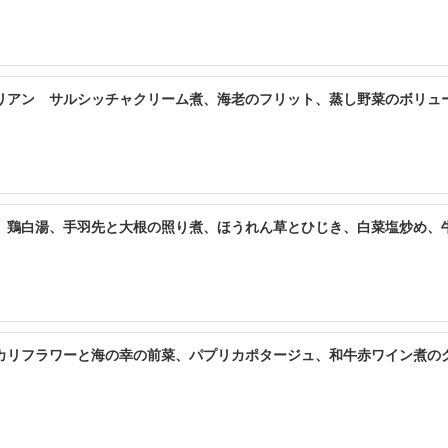
します

〜当日：お支払い金額の100%）

リアン サルシッチャクリーム煮、海老のフリット、蒸し野菜のボリュ
プロム取得

 鶏白湯、手羽先と大根の照り煮、ほうれん草とひじき、白菜塩炒め、
irepoix（ミルポア料理教室）」を開設

カリフラワーと海の幸の前菜、パプリカポタージュ、和牛赤ワイン煮の