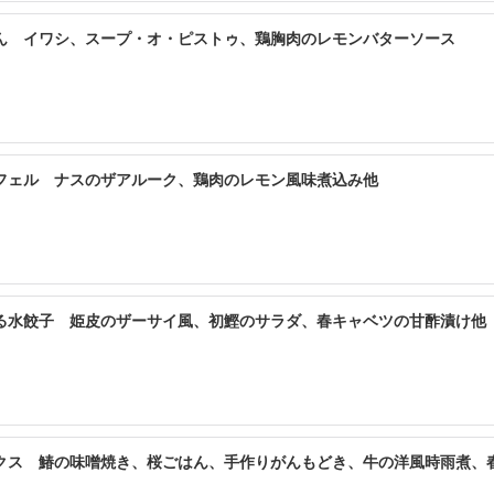
ん イワシ、スープ・オ・ピストゥ、鶏胸肉のレモンバターソース
フェル ナスのザアルーク、鶏肉のレモン風味煮込み他
る水餃子 姫皮のザーサイ風、初鰹のサラダ、春キャベツの甘酢漬け他
ト決済

クス 鰆の味噌焼き、桜ごはん、手作りがんもどき、牛の洋風時雨煮、
のお振込をお願いしています
