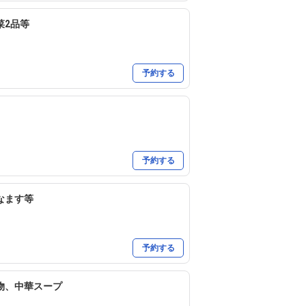
菜2品等
予約する
予約する
なます等
予約する
物、中華スープ