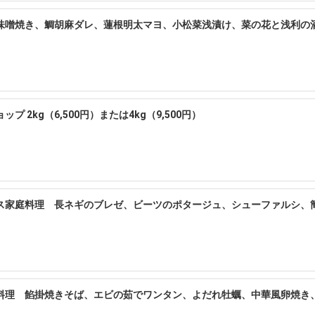
味噌焼き、鯛胡麻ダレ、蓮根明太マヨ、小松菜浅漬け、菜の花と浅利の
終了 味噌造りワークショップ 2kg（6,500円）または4kg（9,500円）
ス家庭料理 長ネギのブレゼ、ビーツのポタージュ、シューファルシ、
料理 餡掛焼きそば、エビの茹でワンタン、よだれ牡蠣、中華風卵焼き