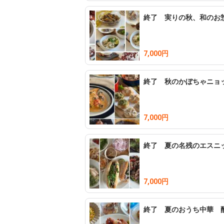
田園都市線用賀駅よりバス10分
終了 実りの秋、和のお
7,000円
終了 秋のかぼちゃニョ
7,000円
終了 夏の名残のエスニ
7,000円
終了 夏のおうち中華 