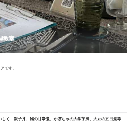
ア料理教室
アです。

なる、

いしく 親子丼、鰯の甘辛煮、かぼちゃの大学芋風、大豆の五目煮等