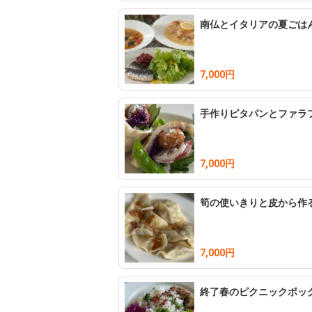
南仏とイタリアの夏ごは
𓌉◯𓇋　教室の特徴

・入会金無料の1回完結レッスン形式

・デモンストレーション

7,000円
・女性限定

手作りピタパンとファラ
𓌉◯𓇋　レッスン人数

最小2人~6人

7,000円
𓌉◯𓇋　レッスン料金

筍の使いきりと皮から作
7,000円〜

レッスン内容によって変わります

7,000円
𓌉◯𓇋　お支払い方法

現金による当日支払い、銀行振込、クレジッ
終了春のピクニックボッ
初めての方にはクレジット決済、または事前