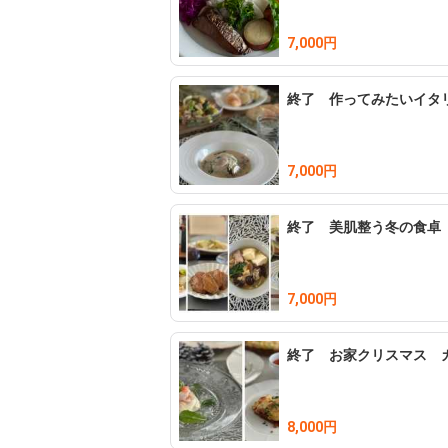
キャンセル料はレッスン開催日3日前より発生
7,000円
（3日前~2日前：お支払い金額の50%、前日
終了 作ってみたいイタ
𓌉◯𓇋　講師のプロフィール

Kyoko Takeuchi

7,000円
ル・コルドン・ブルー東京校にて料理のディ
和食、中華と各方面の専門家に師事

終了 美肌整う冬の食卓
2012年より自宅にて料理教室「Salon de M
𓌉◯𓇋　教室所在地

7,000円
東京都世田谷区

詳細はご予約確定時にお知らせいたします

終了 お家クリスマス 
𓌉◯𓇋　最寄駅

8,000円
小田急線千歳船橋駅より徒歩13分
