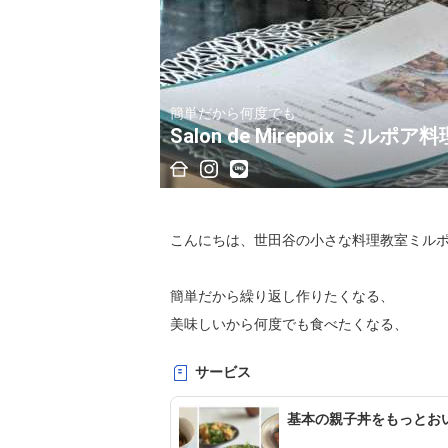
簡単だから何度でも
Salon de Mirepoix ミルポ
こんにちは、世田谷の小さな料理教室ミルポ
簡単だから繰り返し作りたくなる、

美味しいから何度でも食べたくなる、

毎日の料理がもっと楽しくなる楽（ラク）に
サービス
そんなレシピをご紹介しています。

基本の親子丼をもっとお
家族の人数、作る量は人それぞれ、
