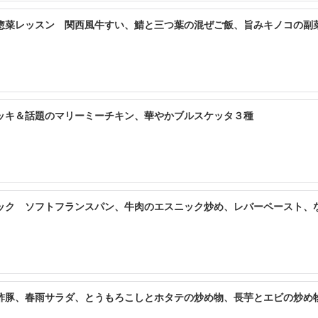
惣菜レッスン 関西風牛すい、鯖と三つ葉の混ぜご飯、旨みキノコの副
ッキ＆話題のマリーミーチキン、華やかブルスケッタ３種
ック ソフトフランスパン、牛肉のエスニック炒め、レバーペースト、
酢豚、春雨サラダ、とうもろこしとホタテの炒め物、長芋とエビの炒め