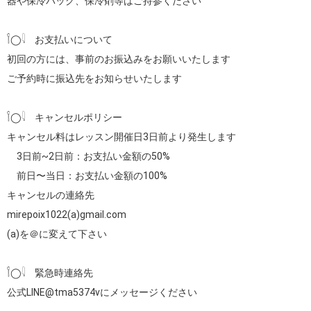
器や保冷バッグ、保冷剤等はご持参ください

𓌉◯𓇋　お支払いについて

初回の方には、事前のお振込みをお願いいたします

ご予約時に振込先をお知らせいたします

𓌉◯𓇋　キャンセルポリシー

キャンセル料はレッスン開催日3日前より発生します

　3日前~2日前：お支払い金額の50%

　前日〜当日：お支払い金額の100%

キャンセルの連絡先

mirepoix1022(a)gmail.com

(a)を＠に変えて下さい

𓌉◯𓇋　緊急時連絡先

公式LINE@tma5374vにメッセージください