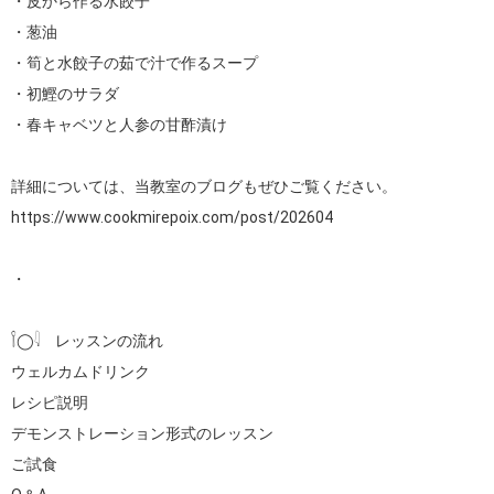
・皮から作る水餃子

・葱油

・筍と水餃子の茹で汁で作るスープ

・初鰹のサラダ

・春キャベツと人参の甘酢漬け

https://www.cookmirepoix.com/post/202604
・

𓌉◯𓇋　レッスンの流れ

ウェルカムドリンク

レシピ説明

デモンストレーション形式のレッスン

ご試食
