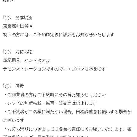
Q＆A

𓌉◯𓇋　開催場所

東京都世田谷区

初回の方には、ご予約確定後に詳細をお知らせいたします

𓌉◯𓇋　お持ち物

筆記用具、ハンドタオル

デモンストレーションですので、エプロンは不要です

𓌉◯𓇋　備考

・ご同業者の方はご予約時にその旨お知らせください

・レシピの無断転載・転写・販売等は禁止します

・ご予約者が二名様に満たない場合、日程調整をお願いする場合が
ございます

・お持ち帰りにつきましては各自の責任にてお願いいたします。容