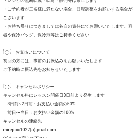
・レシピの無断転載・転写・販売等は禁止します

・ご予約者が二名様に満たない場合、日程調整をお願いする場合が
ございます

・お持ち帰りにつきましては各自の責任にてお願いいたします。容
器や保冷バッグ、保冷剤等はご持参ください

𓌉◯𓇋　お支払いについて

初回の方には、事前のお振込みをお願いいたします

ご予約時に振込先をお知らせいたします

𓌉◯𓇋　キャンセルポリシー

キャンセル料はレッスン開催日3日前より発生します

　3日前~2日前：お支払い金額の50%

　前日〜当日：お支払い金額の100%

キャンセルの連絡先

mirepoix1022(a)gmail.com
