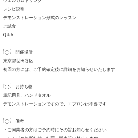
ウェルカムドリンク

レシピ説明

デモンストレーション形式のレッスン

ご試食

Q＆A

𓌉◯𓇋　開催場所

東京都世田谷区

初回の方には、ご予約確定後に詳細をお知らせいたします

𓌉◯𓇋　お持ち物

筆記用具、ハンドタオル

デモンストレーションですので、エプロンは不要です

𓌉◯𓇋　備考

・ご同業者の方はご予約時にその旨お知らせください
