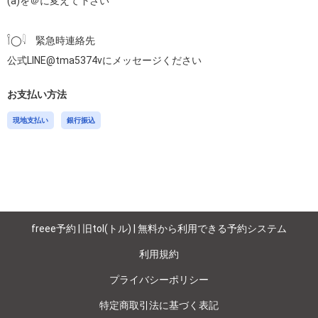
(a)を＠に変えて下さい

𓌉◯𓇋　緊急時連絡先

公式LINE@tma5374vにメッセージください
お支払い方法
現地支払い
銀行振込
freee予約 | 旧tol(トル) | 無料から利用できる予約システム
利用規約
プライバシーポリシー
特定商取引法に基づく表記