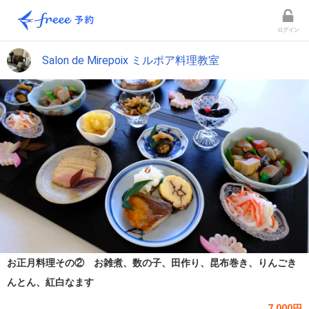
ログイン
Salon de Mirepoix ミルポア料理教室
お正月料理その② お雑煮、数の子、田作り、昆布巻き、りんごき
んとん、紅白なます
7,000円