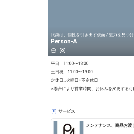
眼鏡は、個性を引き出す仮面 / 魅力を見つ
Person-A
平日　11:00〜18:00

土日祝　11:00〜19:00

定休日…火曜日+不定休日

※場合により営業時間、お休みを変更する可能性
取扱ブランド…EYEVAN、Pitot、propo、YELLOWS
サービス
取扱レンズメーカー…Nikon、東海光学、エス
メンテナンス、商品お渡
ゆっくりとアイウェアをお選びいただきたい