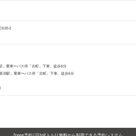
30-2 
駅」乗車〜バス停「古町」下車、徒歩6分

「新潟駅」乗車〜バス停「古町」下車、徒歩6分

り
freee予約 | 旧tol(トル) | 無料から利用できる予約システム