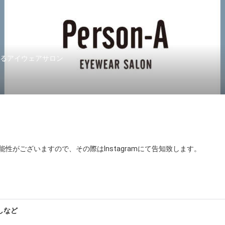
けるアイウェアサロン
がございますので、その際はInstagramにて告知致します。

 PLUS、SNEAK PEEK、kikiki optique

エイビジョン(Kodak)、イトーレンズ、乾レンズ

しなど
気持ちから、基本予約制となっております。
