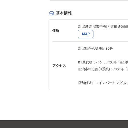
基本情報
新潟県 新潟市中央区 古町通5番町6
住所
MAP
新潟駅から徒歩約30分

B1萬代橋ライン：バス停「新潟
アクセス
新潟市中心部(C系統)：バス停
店舗付近にコインパーキングあ