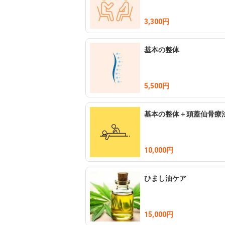
◉カウンセリングは丁寧にさせてもらってい
3,300円
初回カウンセリングでは、お悩みを十分お聞
基本の整体
◉当サロンで行っている整体は骨をパキパ
安心して受けていただけます。

5,500円
◉『腸活』できるメニュー

チネイザンという伝統的な手技を使って、
基本の整体＋頭蓋仙骨療
えます。

◉施術を受けていただくと、ご希望があれ
10,000円
ひまし油ケア
15,000円