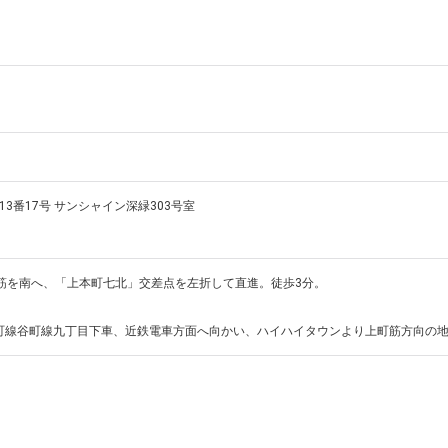
3番17号 サンシャイン深緑303号室
筋を南へ、「上本町七北」交差点を左折して直進。徒歩3分。

町線谷町線九丁目下車、近鉄電車方面へ向かい、ハイハイタウンより上町筋方向の地