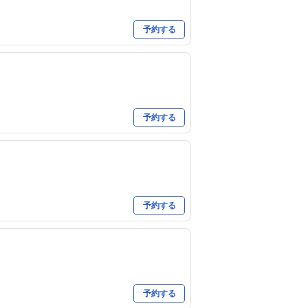
予約する
トな手技ですのでお子様からご年配の方まで
予約する
くりゆるめることで心と身体のバランスを整
案しています。自分に合う自分だけのオリジ
予約する
予約する