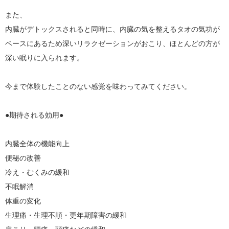
​​また、

内臓がデトックスされると同時に、内臓の気を整えるタオの気功が
ベースにあるため深いリラクゼーションがおこり、ほとんどの方が
深い眠りに入られます。

今まで体験したことのない感覚を味わってみてください。

●期待される効用●

内臓全体の機能向上

便秘の改善

冷え・むくみの緩和

不眠解消

体重の変化

生理痛・生理不順・更年期障害の緩和
