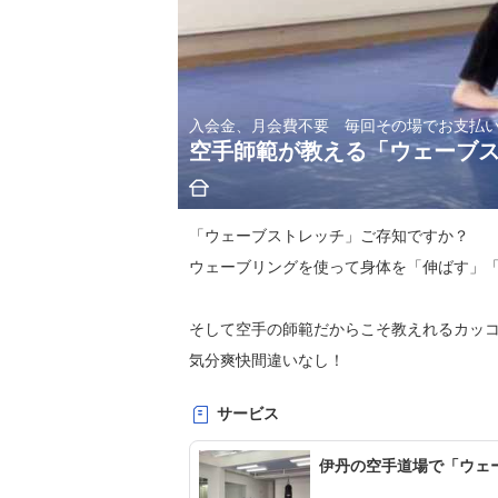
入会金、月会費不要 毎回その場でお支払
空手師範が教える「ウェーブス
「ウェーブストレッチ」ご存知ですか？

ウェーブリングを使って身体を「伸ばす」「
そして空手の師範だからこそ教えれるカッコ
気分爽快間違いなし！

サービス
毎月第2第4土曜日の朝は伊丹の道場で

みんなで一緒に「ウェーブストレッチ＆キック
伊丹の空手道場で「ウェ