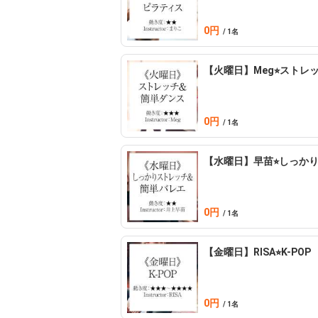
‼︎表示金額はレッスン料金ではありません‼︎

0円
レッスン料金は下記のとおりです。

/ 1名
【火曜日】Meg⭐︎ストレ
〈体験初回無料・入会後1回無料〉

〈会員1レッスン1,800円・非会員2,500円〉
0円
/ 1名
【水曜日】早苗⭐︎しっか
0円
/ 1名
【金曜日】RISA⭐︎K-POP
0円
/ 1名