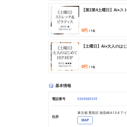
【第2第4土曜日】Ai⭐︎
0円
/ 1名
【土曜日】Ai⭐︎大人のはじ
0円
/ 1名
基本情報
電話番号
0369080339
東京都 豊島区 南長崎4-13-4 
住所
MAP