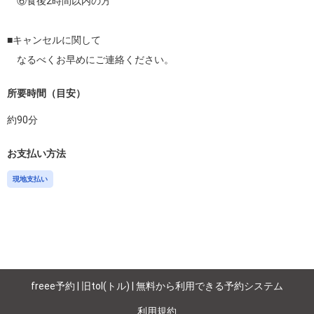
　⑥食後2時間以内の方

■キャンセルに関して

　なるべくお早めにご連絡ください。
所要時間（目安）
約
90
分
お支払い方法
現地支払い
freee予約 | 旧tol(トル) | 無料から利用できる予約システム
利用規約