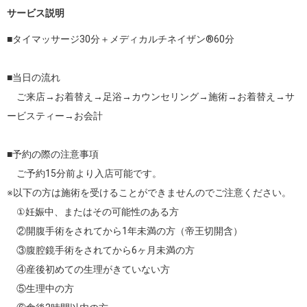
サービス説明
■タイマッサージ30分＋メディカルチネイザン®️60分

■当日の流れ

　ご来店→お着替え→足浴→カウンセリング→施術→お着替え→サ
ービスティー→お会計

■予約の際の注意事項

　ご予約15分前より入店可能です。

※以下の方は施術を受けることができませんのでご注意ください。

　①妊娠中、またはその可能性のある方

　②開腹手術をされてから1年未満の方（帝王切開含）

　③腹腔鏡手術をされてから6ヶ月未満の方

　④産後初めての生理がきていない方

　⑤生理中の方
