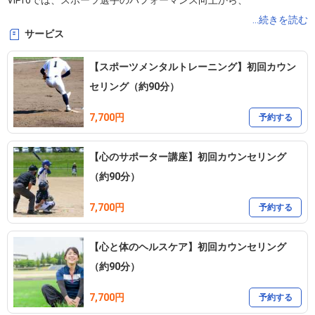
ViProでは、スポーツ選手のパフォーマンス向上から、

一般の方の健康増進まで幅広くサポートしています。

...続きを読む
サービス
・「心の体力」を育てるメンタルトレーニング

【スポーツメンタルトレーニング】初回カウン
・「体の基盤」を整えるフィジカルトレーニング

セリング（約90分）
7,700円
あなたの歩みを心と体の両方から伴走しながら支え、

予約する
自分らしく一歩前へ進めるサポートをいたします。
【心のサポーター講座】初回カウンセリング
（約90分）
7,700円
予約する
【心と体のヘルスケア】初回カウンセリング
（約90分）
7,700円
予約する