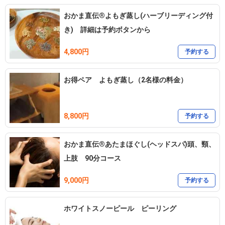
おかま直伝®よもぎ蒸し(ハーブリーディング付
き) 詳細は予約ボタンから
4,800円
予約する
お得ペア よもぎ蒸し（2名様の料金）
8,800円
予約する
おかま直伝®あたまほぐし(ヘッドスパ)頭、頸、
上肢 90分コース
9,000円
予約する
ホワイトスノーピール ピーリング