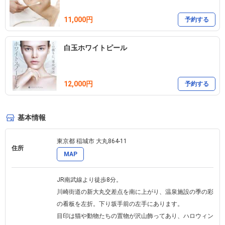
11,000円
予約する
白玉ホワイトピール
12,000円
予約する
基本情報
東京都 稲城市 大丸864-11 
住所
MAP
JR南武線より徒歩8分。

川崎街道の新大丸交差点を南に上がり、温泉施設の季の彩
の看板を左折。下り坂手前の左手にあります。

目印は猫や動物たちの置物が沢山飾ってあり、ハロウィン