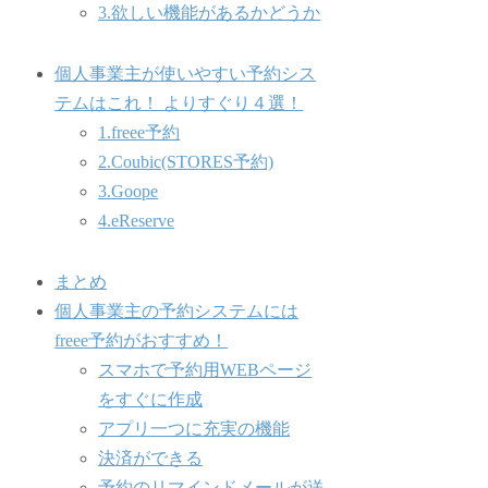
3.欲しい機能があるかどうか
個人事業主が使いやすい予約シス
テムはこれ！ よりすぐり４選！
1.freee予約
2.Coubic(STORES予約)
3.Goope
4.eReserve
まとめ
個人事業主の予約システムには
freee予約がおすすめ！
スマホで予約用WEBページ
をすぐに作成
アプリ一つに充実の機能
決済ができる
予約のリマインドメールが送