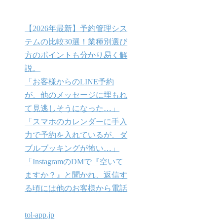
【2026年最新】予約管理シス
テムの比較30選！業種別選び
方のポイントも分かり易く解
説。
「お客様からのLINE予約
が、他のメッセージに埋もれ
て見逃しそうになった…」
「スマホのカレンダーに手入
力で予約を入れているが、ダ
ブルブッキングが怖い…」
「InstagramのDMで『空いて
ますか？』と聞かれ、返信す
る頃には他のお客様から電話
tol-app.jp