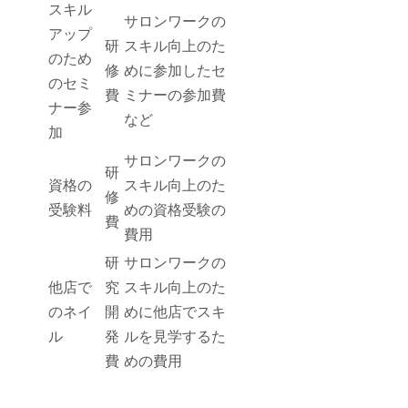
スキル
サロンワークの
アップ
研
スキル向上のた
のため
修
めに参加したセ
のセミ
費
ミナーの参加費
ナー参
など
加
サロンワークの
研
資格の
スキル向上のた
修
受験料
めの資格受験の
費
費用
研
サロンワークの
他店で
究
スキル向上のた
のネイ
開
めに他店でスキ
ル
発
ルを見学するた
費
めの費用