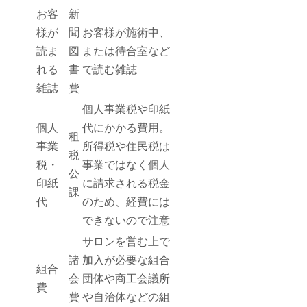
お客
新
様が
聞
お客様が施術中、
読ま
図
または待合室など
れる
書
で読む雑誌
雑誌
費
個人事業税や印紙
個人
代にかかる費用。
租
事業
所得税や住民税は
税
税・
事業ではなく個人
公
印紙
に請求される税金
課
代
のため、経費には
できないので注意
サロンを営む上で
諸
加入が必要な組合
組合
会
団体や商工会議所
費
費
や自治体などの組