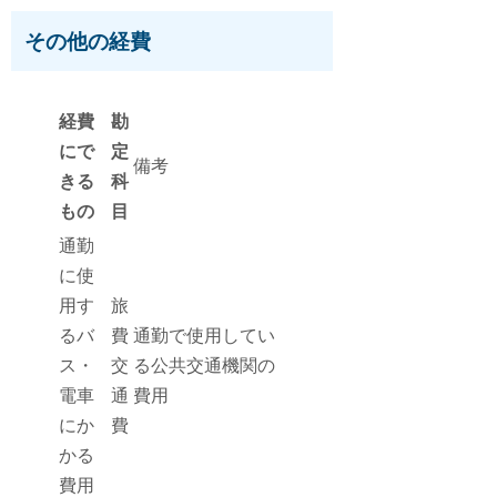
その他の経費
経費
勘
にで
定
備考
きる
科
もの
目
通勤
に使
用す
旅
るバ
費
通勤で使用してい
ス・
交
る公共交通機関の
電車
通
費用
にか
費
かる
費用