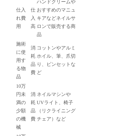
ハンドクリームや
仕入
仕
おすすめのマニュ
れ費
入
キアなどネイルサ
用
高
ロンで販売する商
品
施術
消
コットンやアルミ
に使
耗
ホイル、筆、爪切
用す
品
り、ピンセットな
る物
費
ど
品
10万
円未
消
ネイルマシンや
満の
耗
UVライト、椅子
少額
品
（リクライニング
の機
費
チェア）など
械