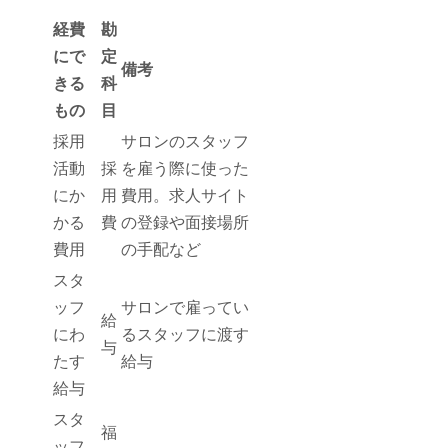
経費
勘
にで
定
備考
きる
科
もの
目
採用
サロンのスタッフ
活動
採
を雇う際に使った
にか
用
費用。求人サイト
かる
費
の登録や面接場所
費用
の手配など
スタ
ッフ
サロンで雇ってい
給
にわ
るスタッフに渡す
与
たす
給与
給与
スタ
福
ッフ