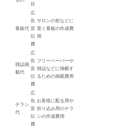
目
広
告
サロンの前などに
看板代
宣
置く看板の作成費
伝
用
費
広
告
フリーペーパーや
雑誌掲
宣
雑誌などに掲載す
載代
伝
るための掲載費用
費
広
告
お客様に配る用や
チラシ
宣
折り込み用のチラ
代
伝
シの作成費用
費