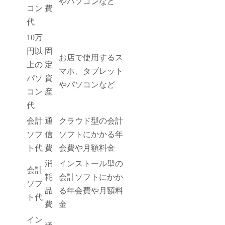
やパソコンなど
コン
費
代
10万
円以
固
お店で使用するス
上の
定
マホ、タブレット
パソ
資
やパソコンなど
コン
産
代
会計
通
クラウド型の会計
ソフ
信
ソフトにかかる年
ト代
費
会費や月額料金
消
インストール型の
会計
耗
会計ソフトにかか
ソフ
品
る年会費や月額料
ト代
費
金
イン