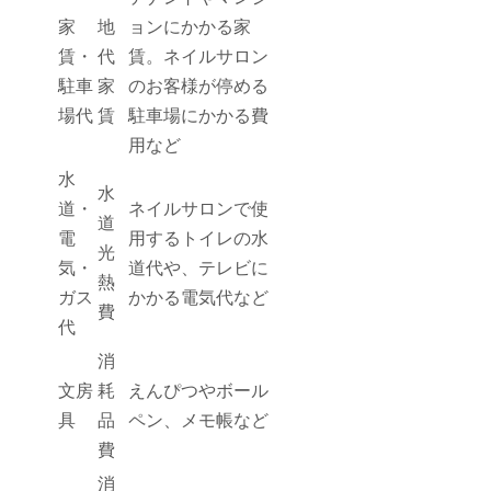
家
地
ョンにかかる家
賃・
代
賃。ネイルサロン
駐車
家
のお客様が停める
場代
賃
駐車場にかかる費
用など
水
水
道・
ネイルサロンで使
道
電
用するトイレの水
光
気・
道代や、テレビに
熱
ガス
かかる電気代など
費
代
消
文房
耗
えんぴつやボール
具
品
ペン、メモ帳など
費
消