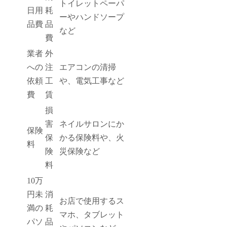
トイレットペーパ
日用
耗
ーやハンドソープ
品費
品
など
費
業者
外
への
注
エアコンの清掃
依頼
工
や、電気工事など
費
賃
損
害
ネイルサロンにか
保険
保
かる保険料や、火
料
険
災保険など
料
10万
円未
消
お店で使用するス
満の
耗
マホ、タブレット
パソ
品