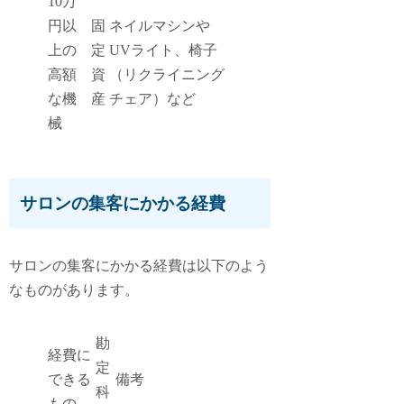
10万
円以
固
ネイルマシンや
上の
定
UVライト、椅子
高額
資
（リクライニング
な機
産
チェア）など
械
サロンの集客にかかる経費
サロンの集客にかかる経費は以下のよう
なものがあります。
勘
経費に
定
できる
備考
科
もの