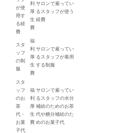
利
サロンで雇ってい
が使
厚
るスタッフが使う
用す
生
経費
る経
費
費
福
スタ
利
サロンで雇ってい
ッフ
厚
るスタッフが着用
の制
生
する制服
服
費
スタ
ッフ
福
サロンで雇ってい
のお
利
るスタッフの水分
茶
厚
補給のためのお茶
代・
生
代や糖分補給のた
お菓
費
めのお菓子代
子代