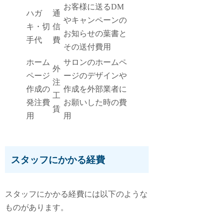
お客様に送るDM
ハガ
通
やキャンペーンの
キ・切
信
お知らせの葉書と
手代
費
その送付費用
ホーム
サロンのホームペ
外
ページ
ージのデザインや
注
作成の
作成を外部業者に
工
発注費
お願いした時の費
賃
用
用
スタッフにかかる経費
スタッフにかかる経費には以下のような
ものがあります。