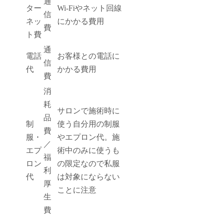
通
ター
Wi-Fiやネット回線
信
ネッ
にかかる費用
費
ト費
通
電話
お客様との電話に
信
代
かかる費用
費
消
耗
サロンで施術時に
品
制
使う自分用の制服
費
服・
やエプロン代。施
／
エプ
術中のみに使うも
福
ロン
の限定なので私服
利
代
は対象にならない
厚
ことに注意
生
費