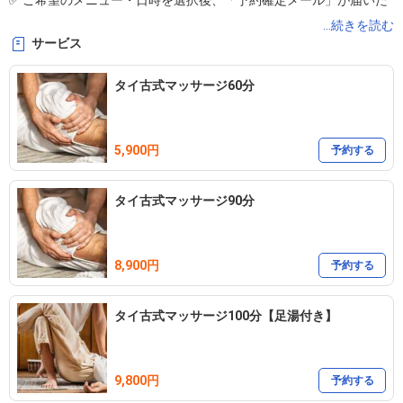
✅ ご希望のメニュー・日時を選択後、「予約確定メール」が届いた
時点で予約完了となります。（承認制）

...続きを読む
サービス
✅ キャンセルや変更は、お電話またはLINEでご連絡ください。

✅ お支払いは現金のみ となります。

タイ古式マッサージ60分
📍 ネット予約で空きがない場合でも、LINEやお電話でお問い合わせ
5,900円
いただくと、ご案内できることもございます。気になる方はお気軽
予約する
にご連絡ください。

タイ古式マッサージ90分
---

8,900円
予約する
当店は、奈良県桜井市にある、落ち着いたプライベート空間のアジ
タイ古式マッサージ100分【足湯付き】
アンリラクゼーションサロンです。

伝統的なタイ古式マッサージ技術を用いた心地よいストレッチと深
いほぐしで、肩こり・腰のだるさ・自律神経の乱れを整え、深いリ
9,800円
予約する