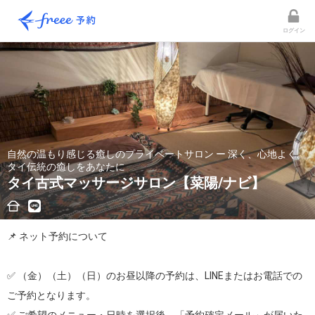
ログイン
自然の温もり感じる癒しのプライベートサロン ー 深く、心地よく。
タイ伝統の癒しをあなたに
タイ古式マッサージサロン【菜陽/ナビ】
📌 ネット予約について

✅ （金）（土）（日）のお昼以降の予約は、LINEまたはお電話での
ご予約となります。
