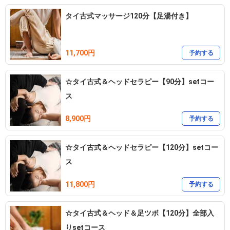
ラックスへと導きます。

タイ古式マッサージ120分【足湯付き】
---

11,700円
予約する
疲れた体をじっくり癒し、軽やかさを取り戻したい方は、ぜひご予
約ください。
☆タイ古式＆ヘッドセラピー【90分】setコー
ス
8,900円
予約する
☆タイ古式＆ヘッドセラピー【120分】setコー
ス
11,800円
予約する
☆タイ古式＆ヘッド＆足ツボ【120分】全部入
りsetコース