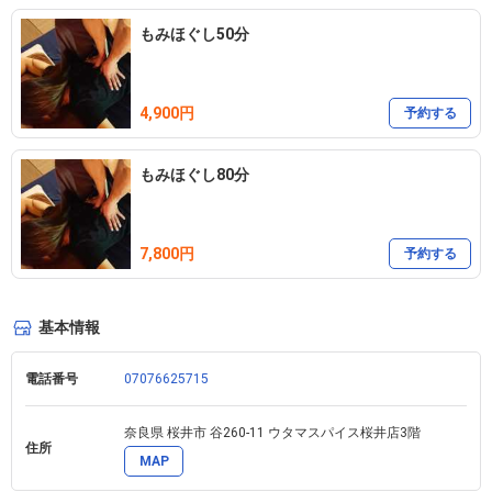
もみほぐし50分
4,900円
予約する
もみほぐし80分
7,800円
予約する
基本情報
電話番号
07076625715
奈良県 桜井市 谷260-11 ウタマスパイス桜井店3階
住所
MAP